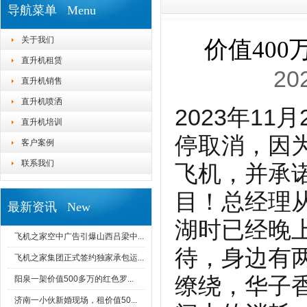
导航菜单 Menu
关于我们
价值40
直升机租赁
20
直升机销售
直升机喷洒
2023年1
直升机培训
停取消，因
客户案例
联系我们
飞机，并承
目！总经理
最新资讯 New
湖时已经晚
飞机之家空中广告引爆山西吕梁中...
待，身边有
飞机之家集团正式签约独家承包运...
缭绕，华子
阳泉一架价值500多万的红色罗...
济南一小伙新婚现场，租价值50...