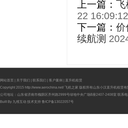
上一篇：
飞
22 16:09:1
下一篇：
价
续航测
2024
网站首页
|
关于我们
|
联系我们
|
客户案例
|
直升机租赁
Copyright 2015
http://www.aerochina.net/
飞机之家 版权所有山东小汉直升机租赁有
公司地址：山东省济南市槐荫区齐州路2999号绿地中央广场B座2407-2408室 联系电话：
Built By
九维互动
技术支持
鲁ICP备13022057号