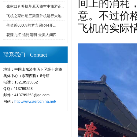
间上的消耗
张家口直升机草原天路空中旅游正...
意。不过价
飞机之家出动三架直升机进行大地...
飞机的实际
价值近600万的罗宾逊R44开...
花漾九江-追浔清明-最美人间四...
联系我们 Contact
地址：中国山东济南历下区经十东路
奥体中心（东荷西柳）8号馆
电话：13210535852
Q Q：413799253
邮件：413799253@qq.com
网站：
http://www.aerochina.net/