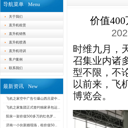
导航菜单 Menu
关于我们
价值40
直升机租赁
202
直升机销售
直升机喷洒
时维九月，
直升机培训
召集业内诸
客户案例
联系我们
型不限，不
以前来，飞
最新资讯 New
博览会。
飞机之家空中广告引爆山西吕梁中...
飞机之家集团正式签约独家承包运...
阳泉一架价值500多万的红色罗...
济南一小伙新婚现场，租价值50...