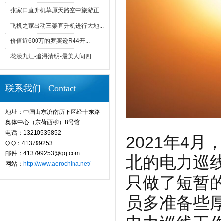
张家口直升机草原天路空中旅游正...
飞机之家出动三架直升机进行大地...
价值近600万的罗宾逊R44开...
花漾九江-追浔清明-最美人间四...
联系我们 Contact
地址：中国山东济南历下区经十东路
奥体中心（东荷西柳）8号馆
电话：13210535852
2021年4
Q Q：413799253
邮件：413799253@qq.com
北的电力巡
网站：
http://www.aerochina.net/
只做了短暂
员多准备些