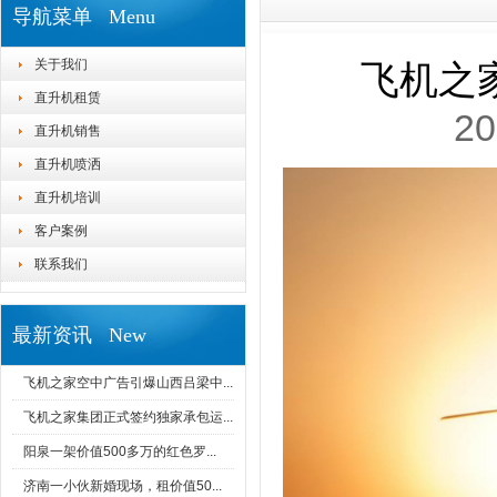
导航菜单 Menu
关于我们
飞机之
直升机租赁
20
直升机销售
直升机喷洒
直升机培训
客户案例
联系我们
最新资讯 New
飞机之家空中广告引爆山西吕梁中...
飞机之家集团正式签约独家承包运...
阳泉一架价值500多万的红色罗...
济南一小伙新婚现场，租价值50...