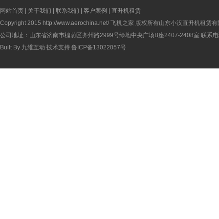
网站首页
|
关于我们
|
联系我们
|
客户案例
|
直升机租赁
Copyright 2015
http://www.aerochina.net/
飞机之家 版权所有山东小汉直升机租赁有
公司地址：山东省济南市槐荫区齐州路2999号绿地中央广场B座2407-2408室 联系电话：
Built By
九维互动
技术支持
鲁ICP备13022057号