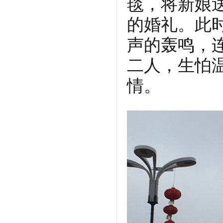
毯，将新娘
的婚礼。此
声的轰鸣，
二人，生怕
情。