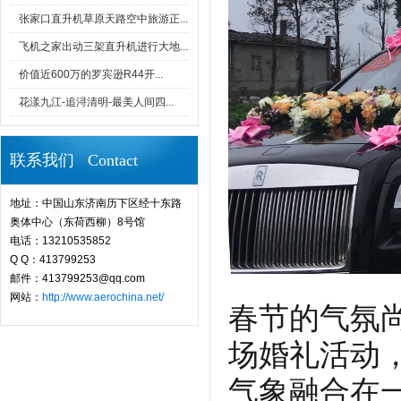
张家口直升机草原天路空中旅游正...
飞机之家出动三架直升机进行大地...
价值近600万的罗宾逊R44开...
花漾九江-追浔清明-最美人间四...
联系我们 Contact
地址：中国山东济南历下区经十东路
奥体中心（东荷西柳）8号馆
电话：13210535852
Q Q：413799253
邮件：413799253@qq.com
网站：
http://www.aerochina.net/
春节的气氛
场婚礼活动
气象融合在