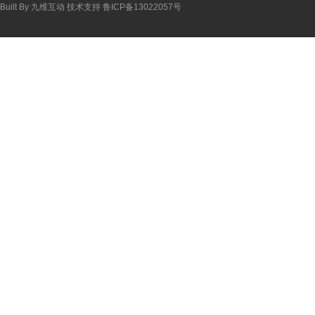
Built By
九维互动
技术支持
鲁ICP备13022057号