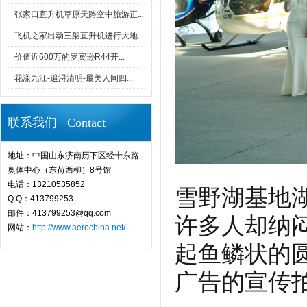
张家口直升机草原天路空中旅游正...
飞机之家出动三架直升机进行大地...
价值近600万的罗宾逊R44开...
花漾九江-追浔清明-最美人间四...
联系我们 Contact
地址：中国山东济南历下区经十东路
奥体中心（东荷西柳）8号馆
电话：13210535852
雪野湖基地
Q Q：413799253
邮件：413799253@qq.com
许多人却纳
网站：
http://www.aerochina.net/
起鱼鳞状的
广告的宣传