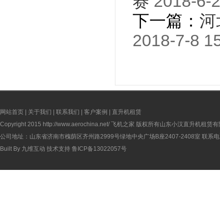
赛
2018-6-2
下一篇：
河
2018-7-8 1
网站首页
|
关于我们
|
联系我们
|
客户案例
|
直升机租赁
Copyright 2015
http://www.aerochina.net/
飞机之家 版权所有山东小汉直升机租赁有
公司地址：山东省济南市槐荫区齐州路2999号绿地中央广场B座2407-2408室 联系电话：
Built By
九维互动
技术支持
鲁ICP备13022057号