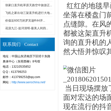
红红的地毯早
张家口直升机草原天路空中旅游正...
坐落在楼盘门
飞机之家出动三架直升机进行大地...
价值近600万的罗宾逊R44开...
点缝隙。在风
花漾九江-追浔清明-最美人间四...
都被这架直升
询的直升机的
联系我们 Contact
然大悟并惊叹
地址：中国山东济南历下区经十东路
奥体中心（东荷西柳）8号馆
电话：13210535852
Q Q：413799253
邮件：413799253@qq.com
网站：
http://www.aerochina.net/
当日现场摆放
面对宏达的场
现在流行的抖